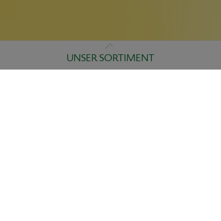
UNSER SORTIMENT
Impressum
Verbraucherinformationen
Datenschutz
Kontakt
© 2026 Brauerei C. & A. VELTINS GmbH & Co. KG