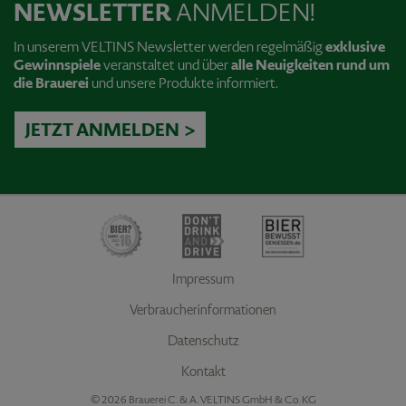
NEWSLETTER
ANMELDEN!
In unserem VELTINS Newsletter werden regelmäßig
exklusive
Gewinnspiele
veranstaltet und über
alle Neuigkeiten rund um
die Brauerei
und unsere Produkte informiert.
JETZT ANMELDEN >
Impressum
Verbraucherinformationen
Datenschutz
Kontakt
© 2026 Brauerei C. & A. VELTINS GmbH & Co. KG